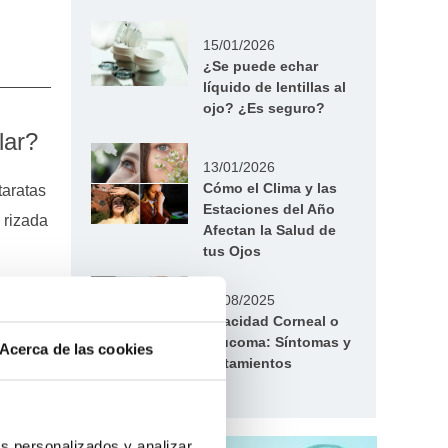
15/01/2026
¿Se puede echar
líquido de lentillas al
ojo? ¿Es seguro?
lar?
13/01/2026
Cómo el Clima y las
taratas
Estaciones del Año
 rizada
Afectan la Salud de
tus Ojos
ar,
20/08/2025
Opacidad Corneal o
Leucoma: Síntomas y
Acerca de las cookies
Tratamientos
tos
s personalizados y analizar