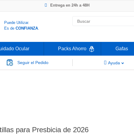
Entrega en 24h a 48H
-20% Gafas de Lectura
Ahorre -50% que en las ópticas de calle
Nº1 en Opinión de los Clientes
Puede Utilizar.
Es de
CONFIANZA
.
uidado Ocular
Packs Ahorro
Gafas
Seguir el Pedido
Ayuda
illas para Presbicia de 2026