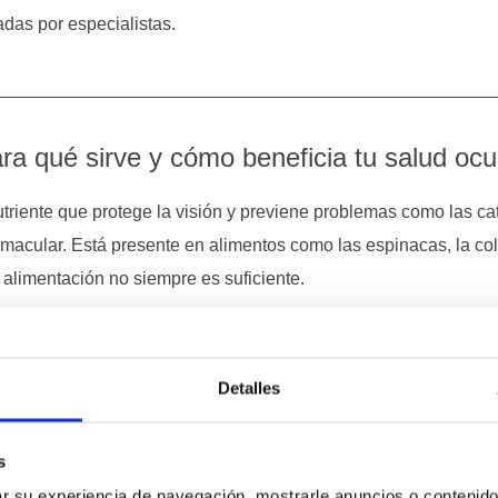
adas por especialistas.
ra qué sirve y cómo beneficia tu salud ocu
utriente que protege la visión y previene problemas como las ca
macular. Está presente en alimentos como las espinacas, la col
a alimentación no siempre es suficiente.
Ocuvite Lutein y Vitalux Plus ayudan a mantener la salud ocul
la edad o el uso frecuente de pantallas.
Detalles
s
ía en niños: síntomas, causas y tratamien
 su experiencia de navegación, mostrarle anuncios o contenido