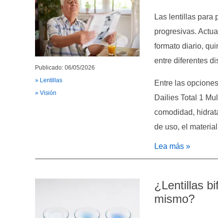
Las lentillas para
progresivas. Actua
formato diario, qu
entre diferentes d
Publicado: 06/05/2026
» Lentillas
Entre las opcione
» Visión
Dailies Total 1 Mu
comodidad, hidrata
de uso, el materia
Lea más »
¿Lentillas b
mismo?