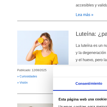
accesibles y valid
Lea más »
Luteína: ¿pa
La luteína es un n
y la degeneración 
y el huevo, pero l
Publicado: 12/08/2025
Suplementos como 
» Curiosidades
especialmente con 
» Visión
Consentimiento
Lea más »
Esta página web usa cookie
Hipermetrop
Usamos cookies para mejorar