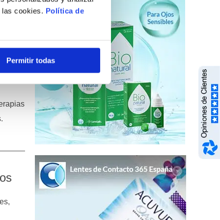
e las cookies.
Política de
beza,
Permitir todas
eden
terapias
.
dos
es,