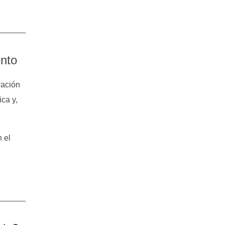
ento
ración
ica y,
 el