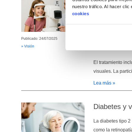
efectivos
nuestro tráfico. Al hacer cli
cookies
La hipermetropía i
fatiga visual e in
Publicado: 24/07/2025
compensan el prob
» Visión
confundirse con di
El tratamiento inc
visuales. La parti
Lea más »
Diabetes y v
La diabetes tipo 
como la retinopatí