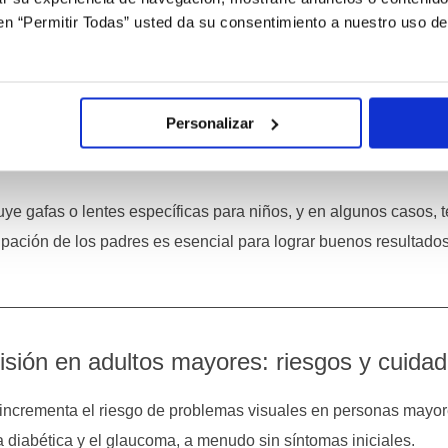
c en “Permitir Todas” usted da su consentimiento a nuestro uso d
nfantil dificulta la visión de cerca y puede causar dolores de ca
cluso estrabismo. A menudo pasa desapercibida porque los ojos
Personalizar
lema. El diagnóstico precoz es clave, ya que los síntomas pu
stracción.
luye gafas o lentes específicas para niños, y en algunos casos, 
cipación de los padres es esencial para lograr buenos resultados
isión en adultos mayores: riesgos y cuida
2 incrementa el riesgo de problemas visuales en personas mayor
a diabética y el glaucoma, a menudo sin síntomas iniciales.