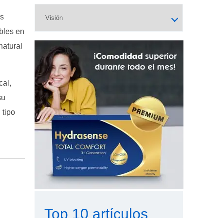
as
ibles en
natural
cal,
su
 tipo
Top 10 artículos