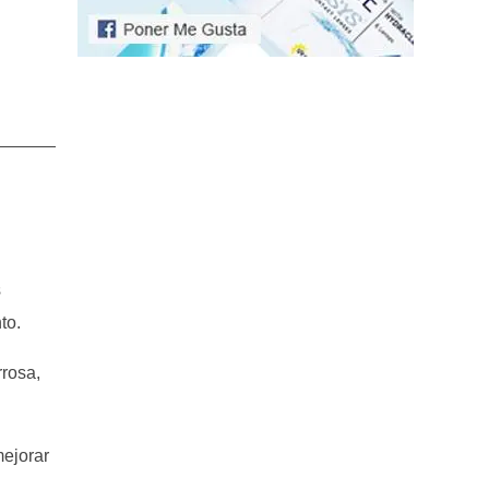
s
to.
rrosa,
mejorar