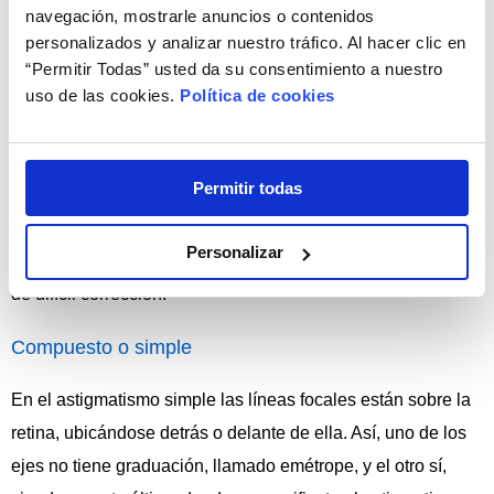
Existen diferentes tipos de astigmatismo:
navegación, mostrarle anuncios o contenidos
personalizados y analizar nuestro tráfico. Al hacer clic en
Irregular o regular
“Permitir Todas” usted da su consentimiento a nuestro
uso de las cookies.
Política de cookies
En el astigmatismo regular, los ejes principales de los ojos
se encuentran situados en un ángulo recto. Es el más
común y de fácil corrección.
Permitir todas
En el astigmatismo irregular, los ejes principales de los ojos
Personalizar
están situados en un ángulo recto con respecto al otro. Es
de difícil corrección.
Compuesto o simple
En el astigmatismo simple las líneas focales están sobre la
retina, ubicándose detrás o delante de ella. Así, uno de los
ejes no tiene graduación, llamado emétrope, y el otro sí,