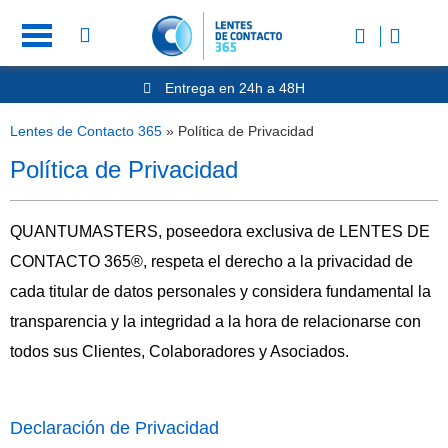
Entrega en 24h a 48H
-20% Gafas de Lectura
Ahorre -50% que en las ópticas de calle
Lentes de Contacto 365
»
Política de Privacidad
Nº1 en Opinión de los Clientes
Política de Privacidad
QUANTUMASTERS, poseedora exclusiva de LENTES DE
CONTACTO 365®, respeta el derecho a la privacidad de
cada titular de datos personales y considera fundamental la
transparencia y la integridad a la hora de relacionarse con
todos sus Clientes, Colaboradores y Asociados.
Declaración de Privacidad