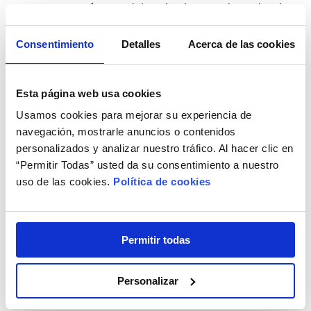
exactos, así como el derecho de requerir que los datos
que no se encuentren completos sean debidamente
Consentimiento
Detalles
Acerca de las cookies
completados.
Derecho a solicitar el borrado de los datos (“derecho a
ser olvidado”): en determinadas situaciones, tiene
Esta página web usa cookies
derecho a requerir la eliminación de los datos
Usamos cookies para mejorar su experiencia de
navegación, mostrarle anuncios o contenidos
personales. Este derecho puede ser limitado en los
personalizados y analizar nuestro tráfico. Al hacer clic en
casos previstos en el RGPD, en los cuales, en los
“Permitir Todas” usted da su consentimiento a nuestro
casos en los que LENTES DE CONTACTO 365 no
uso de las cookies.
Política de cookies
esté obligada, por imposición legal, a proceder al
tratamiento de sus datos, o en los casos en los que el
tratamiento sea necesario para efectos de declaración,
Permitir todas
ejercicio o defensa de un derecho en un proceso
judicial.
Personalizar
Derecho a solicitar la limitación del tratamiento de sus