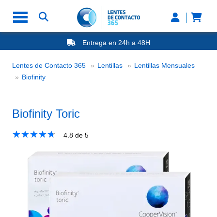
Entrega en 24h a 48H
-20% Gafas de Lectura
Ahorre -50% que en las ópticas de calle
Lentes de Contacto 365
Lentillas
Lentillas Mensuales
Nº1 en Opinión de los Clientes
Biofinity Toric
Biofinity
Biofinity Toric
★
☆
★
☆
★
☆
★
☆
★
☆
4.8
de 5