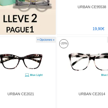
URBAN CE95538
19,90€
+ Opciones »
-20%
URBAN CE2021
URBAN CE2014