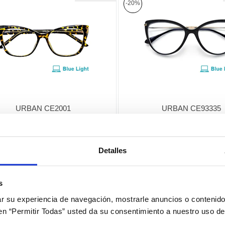
-20%
URBAN CE2001
URBAN CE93335
Detalles
19,90€
18,90€
+ Opciones »
s
-20%
 su experiencia de navegación, mostrarle anuncios o contenido
c en “Permitir Todas” usted da su consentimiento a nuestro uso d