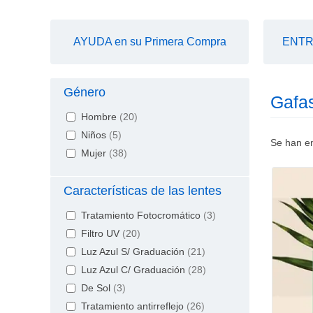
AYUDA en su Primera Compra
ENTRE
Género
Gafas
Hombre
(
20
)
Niños
(
5
)
Se han e
Mujer
(
38
)
Características de las lentes
Tratamiento Fotocromático
(
3
)
Filtro UV
(
20
)
Luz Azul S/ Graduación
(
21
)
Luz Azul C/ Graduación
(
28
)
De Sol
(
3
)
Tratamiento antirreflejo
(
26
)