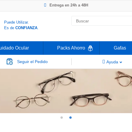
Entrega en 24h a 48H
-20% Gafas de Lectura
Ahorre -50% que en las ópticas de calle
Nº1 en Opinión de los Clientes
Puede Utilizar.
Es de
CONFIANZA
.
uidado Ocular
Packs Ahorro
Gafas
Seguir el Pedido
Ayuda