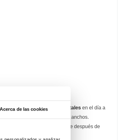
ra
y el
uso de dispositivos digitales
en el día a
Acerca de las cookies
ndicada para rostros medianos y anchos.
. Se recomienda limpiar el estuche después de
debe sustituirse regularmente.
s personalizados y analizar