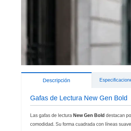
Descripción
Especificacion
Gafas de Lectura New Gen Bold
Las gafas de lectura
New Gen Bold
destacan por
comodidad. Su forma cuadrada con líneas suaves 