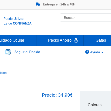
Entrega en 24h a 48H
-20% Gafas de Lectura
Ahorre -50% que en las ópticas de calle
Nº1 en Opinión de los Clientes
Puede Utilizar.
Es de
CONFIANZA
.
uidado Ocular
Packs Ahorro
Gafas
Seguir el Pedido
Ayuda
New Gen Bold
ision
Precio:
34,90€
Colores