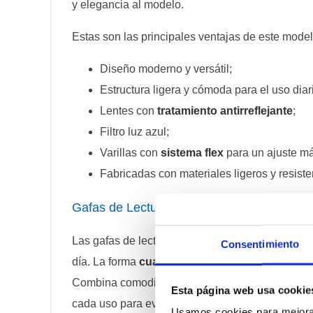
y elegancia al modelo.
Estas son las principales ventajas de este model
Diseño moderno y versátil;
Estructura ligera y cómoda para el uso diar
Lentes con
tratamiento antirreflejante
;
Filtro luz azul;
Varillas con
sistema flex
para un ajuste m
Fabricadas con materiales ligeros y resiste
Gafas de Lectura New Gen Bold ideales p
Las gafas de lectura son una solución práctica p
Consentimiento
día. La forma
cuadrada
de este modelo proporci
Combina comodidad, funcionalidad y estilo, convi
Esta página web usa cookie
cada uso para evitar la acumulación de residuos 
Usamos cookies para mejorar