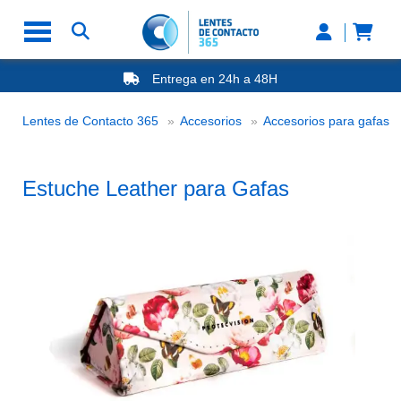
Entrega en 24h a 48H
-20% Gafas de Lectura
Ahorre -50% que en las ópticas de calle
Es
Lentes de Contacto 365
Accesorios
Accesorios para gafas
Nº1 en Opinión de los Clientes
Estuche Leather para Gafas