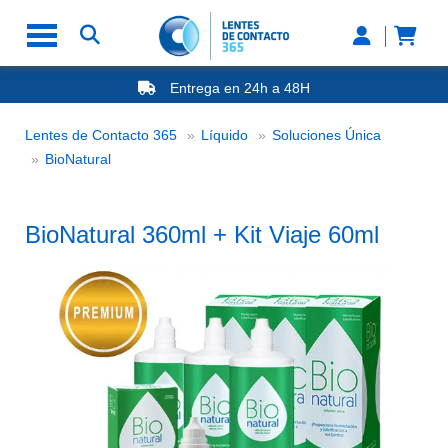
Entrega en 24h a 48H
-20% Gafas de Lectura
Ahorre -50% que en las ópticas de calle
Lentes de Contacto 365
Líquido
Soluciones Única
Nº1 en Opinión de los Clientes
BioNatural
BioNatural
BioNatural 360ml + Kit Viaje 60ml