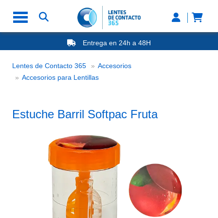
Entrega en 24h a 48H
-20% Gafas de Lectura
Ahorre -50% que en las ópticas de calle
Lentes de Contacto 365
Accesorios
Nº1 en Opinión de los Clientes
Estuche Barril Softpac Fruta
Accesorios para Lentillas
Estuche Barril Softpac Fruta