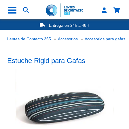
Entrega en 24h a 48H
-20% Gafas de Lectura
Ahorre -50% que en las ópticas de calle
Es
Lentes de Contacto 365
Accesorios
Accesorios para gafas
Nº1 en Opinión de los Clientes
Estuche Rigid para Gafas