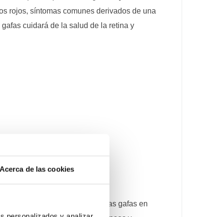
 ojos rojos, síntomas comunes derivados de una
gafas cuidará de la salud de la retina y
Acerca de las cookies
o
, ponemos a su disposición estas gafas en
s personalizados y analizar