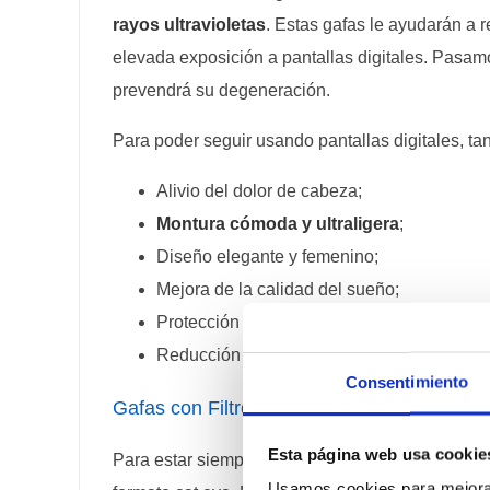
rayos ultravioletas
. Estas gafas le ayudarán a r
elevada exposición a pantallas digitales. Pasamo
prevendrá su degeneración.
Para poder seguir usando pantallas digitales, tan
Alivio del dolor de cabeza;
Montura cómoda y ultraligera
;
Diseño elegante y femenino;
Mejora de la calidad del sueño;
Protección ocular de la luz azul;
Reducción de la fatiga ocular.
Consentimiento
Gafas con Filtro de Luz Azul URBAN CE20
Esta página web usa cookie
Para estar siempre protegida de los efectos noc
Usamos cookies para mejorar