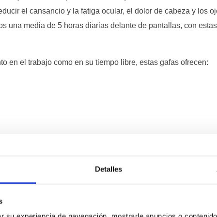
educir el cansancio y la fatiga ocular, el dolor de cabeza y los
s una media de 5 horas diarias delante de pantallas, con estas 
to en el trabajo como en su tiempo libre, estas gafas ofrecen:
Detalles
14 ideales para Mujeres
s
ivos de la luz azul, manteniendo un
look moderno y sofisticad
 su experiencia de navegación, mostrarle anuncios o contenido