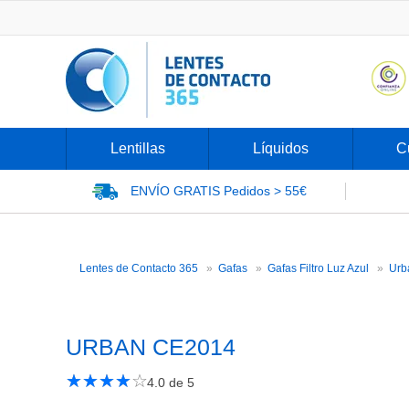
Lentillas
Líquidos
C
ENVÍO GRATIS
Pedidos > 55€
Lentes de Contacto 365
Gafas
Gafas Filtro Luz Azul
Urb
URBAN CE2014
★
☆
★
☆
★
☆
★
☆
★
☆
4.0
de 5