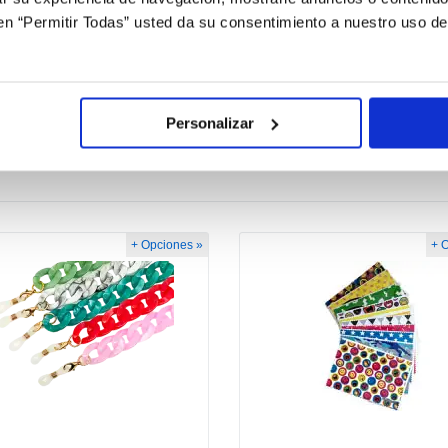
e bien a los rostros ovales, triangulares y en forma de corazón
c en “Permitir Todas” usted da su consentimiento a nuestro uso d
Personalizar
+ Opciones »
+ 