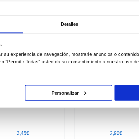
Detalles
+ Opciones »
+ 
s
 su experiencia de navegación, mostrarle anuncios o contenido
c en “Permitir Todas” usted da su consentimiento a nuestro uso d
Personalizar
BioNatural Kit Viaje
Aplicador de Lentes de Con
3,45€
2,90€