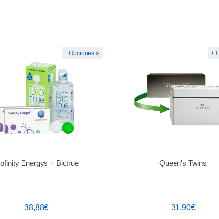
+ Opciones »
+ 
iofinity Energys + Biotrue
Queen's Twins
38,88€
31,90€