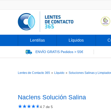
Lentillas
Líquidos
C
ENVÍO GRATIS
Pedidos > 55€
Lentes de Contacto 365
»
Líquido
»
Soluciones Salinas y Limpiado
Naclens Solución Salina
★
☆
★
☆
★
☆
★
☆
★
☆
4.7
de 5