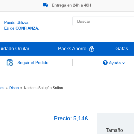
Entrega en 24h a 48H
-20% Gafas de Lectura
Ahorre -50% que en las ópticas de calle
Nº1 en Opinión de los Clientes
Puede Utilizar.
Es de
CONFIANZA
.
uidado Ocular
Packs Ahorro
Gafas
Seguir el Pedido
Ayuda
res
»
Disop
»
Naclens Solução Salina
Precio:
5,14€
Tamaño