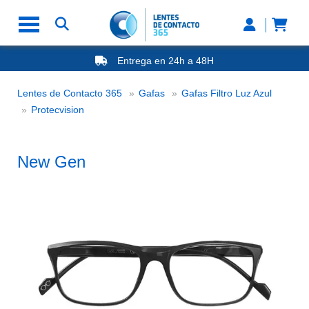
Entrega en 24h a 48H
-20% Gafas de Lectura
Ahorre -50% que en las ópticas de calle
Lentes de Contacto 365
Gafas
Gafas Filtro Luz Azul
Nº1 en Opinión de los Clientes
New Gen
Protecvision
New Gen