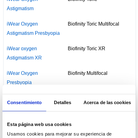
Astigmatism
iWear Oxygen
Biofinity Toric Multifocal
Astigmatism Presbyopia
iWear oxygen
Biofinity Toric XR
Astigmatism XR
iWear Oxygen
Biofinity Multifocal
Presbyopia
iWear Oxygen Relax
Biofinity Energys
Consentimiento
Detalles
Acerca de las cookies
iWear Oxygen XR
Biofinity XR
Esta página web usa cookies
* Marca registrada por un tercero ajeno a Lentes de Contacto 365
Usamos cookies para mejorar su experiencia de