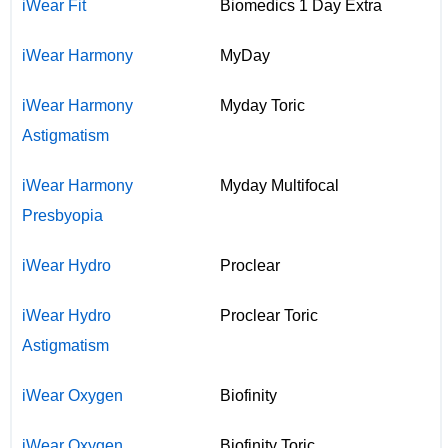
iWear Fit
Biomedics 1 Day Extra
iWear Harmony
MyDay
iWear Harmony
Myday Toric
Astigmatism
iWear Harmony
Myday Multifocal
Presbyopia
iWear Hydro
Proclear
iWear Hydro
Proclear Toric
Astigmatism
iWear Oxygen
Biofinity
iWear Oxygen
Biofinity Toric