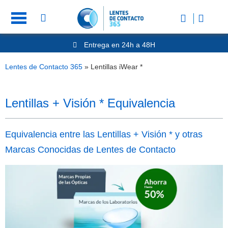
Entrega en 24h a 48H
-20% Gafas de Lectura
Ahorre -50% que en las ópticas de calle
Lentes de Contacto 365
»
Lentillas iWear *
Nº1 en Opinión de los Clientes
Lentillas + Visión * Equivalencia
Equivalencia entre las Lentillas + Visión * y otras
Marcas Conocidas de Lentes de Contacto