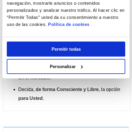
navegación, mostrarle anuncios o contenidos
personalizados y analizar nuestro tráfico. Al hacer clic en
Decida con Libertad
“Permitir Todas” usted da su consentimiento a nuestro
uso de las cookies.
Política de cookies
Nuestra empresa tiene como misión proporcionar a los
Usuarios de Lentillas Información de acceso fácil y,
Permitir todas
simultáneamente, rigurosa, para que:
Personalizar
¡Conozca
Cuáles son las opciones disponibles
en el Mercado!
Decida,
de forma Consciente y Libre,
la opción
para Usted
.