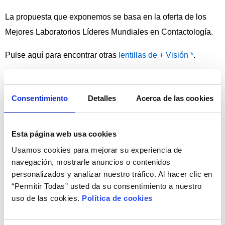
La propuesta que exponemos se basa en la oferta de los
Mejores Laboratorios Líderes Mundiales en Contactología.
Pulse aquí para encontrar otras
lentillas de + Visión *
.
Ayuda Personalizada de Apoyo en su PRIMERA
Consentimiento
Detalles
Acerca de las cookies
COMPRA
¡Compre por primera vez con nosotros de forma fácil!
Esta página web usa cookies
Usamos cookies para mejorar su experiencia de
navegación, mostrarle anuncios o contenidos
personalizados y analizar nuestro tráfico. Al hacer clic en
“Permitir Todas” usted da su consentimiento a nuestro
uso de las cookies.
Política de cookies