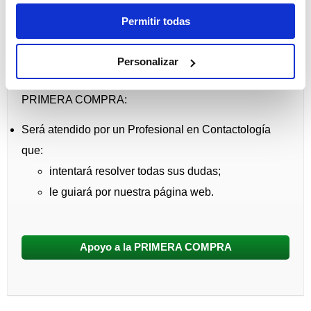
Permitir todas
¡Resuelva todas sus dudas!
Personalizar
Llámenos
ahora
y disponga, sin ningún coste para
usted, de Ayuda Personalizada de Apoyo a la
PRIMERA COMPRA:
Será atendido por un Profesional en Contactología
que:
intentará resolver todas sus dudas;
le guiará por nuestra página web.
Apoyo a la PRIMERA COMPRA