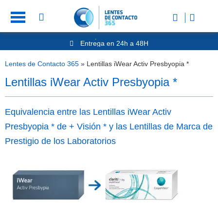
Entrega en 24h a 48H
-20% Gafas de Lectura
Ahorre -50% que en las ópticas de calle
Lentes de Contacto 365
»
Lentillas iWear Activ Presbyopia *
Nº1 en Opinión de los Clientes
Lentillas iWear Activ Presbyopia *
Equivalencia entre las Lentillas iWear Activ
Presbyopia * de + Visión * y las Lentillas de Marca de
Prestigio de los Laboratorios