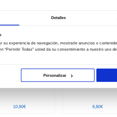
Detalles
+ Opciones »
+ 
s
 su experiencia de navegación, mostrarle anuncios o contenido
c en “Permitir Todas” usted da su consentimiento a nuestro uso d
Personalizar
Acuaiss Toallitas
Estuche para lentillas diarias
10,90€
6,80€