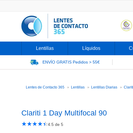
Lentillas
Líquidos
C
ENVÍO GRATIS
Pedidos > 55€
Lentes de Contacto 365
Lentillas
Lentillas Diarias
Clarit
Clariti 1 Day Multifocal 90
★
☆
★
☆
★
☆
★
☆
★
☆
4.5
de 5