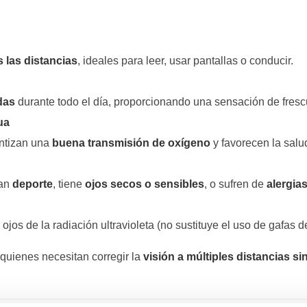
s las distancias
, ideales para leer, usar pantallas o conducir.
das
durante todo el día, proporcionando una sensación de fresc
ua
antizan una
buena transmisión de oxígeno
y favorecen la salud
can
deporte
, tiene
ojos secos o sensibles
, o sufren de
alergia
ojos de la radiación ultravioleta (no sustituye el uso de gafas d
quienes necesitan corregir la
visión a múltiples distancias s