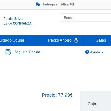
Entrega en 24h a 48H
-20% Gafas de Lectura
Ahorre -50% que en las ópticas de calle
Nº1 en Opinión de los Clientes
Puede Utilizar.
Es de
CONFIANZA
.
uidado Ocular
Packs Ahorro
Gafas
Seguir el Pedido
Ayuda
Clariti 1 Day Multifocal
i
Precio:
77,90€
Caja