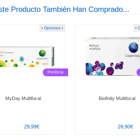
ste Producto También Han Comprado...
+ Opciones »
+ 
Presbicia
MyDay Multifocal
Biofinity Multifocal
29,99€
26,90€