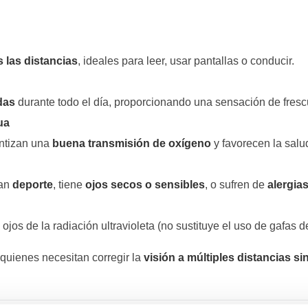
s las distancias
, ideales para leer, usar pantallas o conducir.
das
durante todo el día, proporcionando una sensación de fresc
ua
antizan una
buena transmisión de oxígeno
y favorecen la salud
can
deporte
, tiene
ojos secos o sensibles
, o sufren de
alergia
ojos de la radiación ultravioleta (no sustituye el uso de gafas d
quienes necesitan corregir la
visión a múltiples distancias s