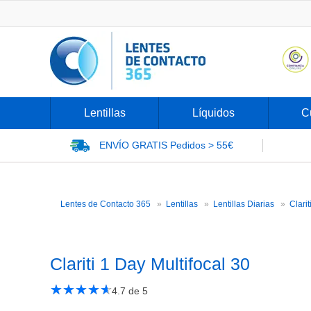
Lentillas
Líquidos
C
ENVÍO GRATIS
Pedidos > 55€
Lentes de Contacto 365
Lentillas
Lentillas Diarias
Clarit
Clariti 1 Day Multifocal 30
★
☆
★
☆
★
☆
★
☆
★
☆
4.7
de 5