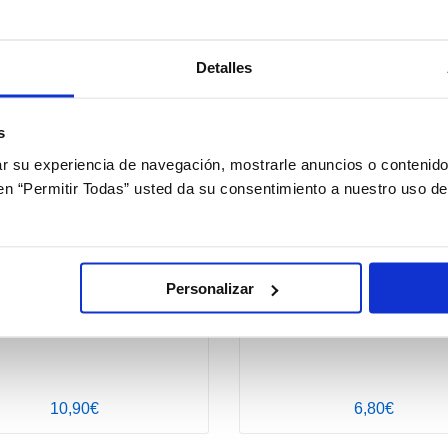
Detalles
+ Opciones »
+ 
s
 su experiencia de navegación, mostrarle anuncios o contenido
c en “Permitir Todas” usted da su consentimiento a nuestro uso d
Personalizar
Acuaiss Toallitas
Estuche para lentillas diarias
10,90€
6,80€