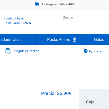
Entrega en 24h a 48H
-20% Gafas de Lectura
Ahorre -50% que en las ópticas de calle
Nº1 en Opinión de los Clientes
Puede Utilizar.
Es de
CONFIANZA
.
uidado Ocular
Packs Ahorro
Gafas
Seguir el Pedido
Ayuda
Clariti 1 Day Multifocal
i
Precio:
26,90€
Caja