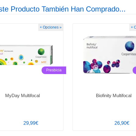
ste Producto También Han Comprado...
+ Opciones »
+ 
Presbicia
MyDay Multifocal
Biofinity Multifocal
29,99€
26,90€