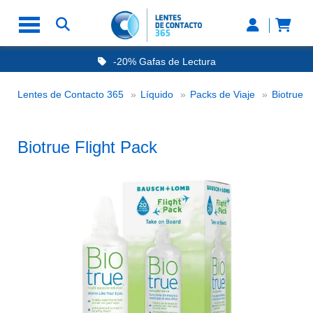
-20% Gafas de Lectura
Ahorre -50% que en las ópticas de calle
Nº1 en Opinión de los Clientes
Bi
Lentes de Contacto 365
Líquido
Packs de Viaje
Biotrue
Entrega en 24h a 48H
Biotrue Flight Pack