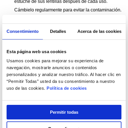
estuche de sus lentillas después de cada uso.
Cámbielo regularmente para evitar la contaminación.
Siguiendo estos pasos, asegurará que sus lentillas estén no
Consentimiento
Detalles
Acerca de las cookies
solo limpias sino también seguras y cómodas para el uso
diario.
Esta página web usa cookies
Usamos cookies para mejorar su experiencia de
Tipos de Líquidos para Lentillas: Compra en
navegación, mostrarle anuncios o contenidos
nuestra tienda online
personalizados y analizar nuestro tráfico. Al hacer clic en
“Permitir Todas” usted da su consentimiento a nuestro
En
Lentes de Contacto 365
, nos comprometemos a ofrecer
uso de las cookies.
Política de cookies
productos de la más alta calidad.
Descubra abajo nuestra
amplia gama de líquidos para
Permitir todas
lentillas
, diseñados para satisfacer todas sus necesidades
de cuidado ocular.