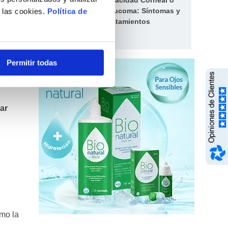
Opacidad Corneal o
Leucoma: Síntomas y
e las cookies.
Política de
Tratamientos
des más
Permitir todas
 y
lar
omo la