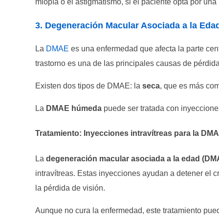
miopía o el astigmatismo, si el paciente opta por una l
3. Degeneración Macular Asociada a la Ed
La
DMAE
es una enfermedad que afecta la parte centr
trastorno es una de las principales causas de pérdid
Existen dos tipos de DMAE: la
seca
, que es más com
La
DMAE húmeda
puede ser tratada con inyecciones 
Tratamiento: Inyecciones intravítreas para la DM
La
degeneración macular asociada a la edad (DM
intravítreas. Estas inyecciones ayudan a detener el c
la pérdida de visión.
Aunque no cura la enfermedad, este tratamiento pued