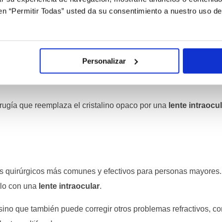
c en “Permitir Todas” usted da su consentimiento a nuestro uso d
visión en personas mayores de 60 años y una de las enfermeda
Personalizar
 natural del ojo, se vuelve opaco, dificultando la entrada de luz
rugía que reemplaza el cristalino opaco por una
lente intraocu
s quirúrgicos más comunes y efectivos para personas mayores.
rlo con una
lente intraocular
.
, sino que también puede corregir otros problemas refractivos, c