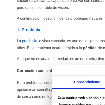
trastornos afectan la capacidad para ver con clarida
pérdida considerable de visión.
A continuación, describimos los problemas visuale
1. Presbicia
La
presbicia
, o vista cansada, es uno de los primeros
años. Este problema ocurre debido a la
pérdida de e
Aunque no es una enfermedad, es un error refractivo
Corrección con lentes de contacto y gafas
Consentimiento
Para problemas como la
presbicia
o los
errores ref
opción más sencilla y accesible. Actualmente, existen
de cerca como de lejos, adaptándose a las necesida
Esta página web usa cookie
Usamos cookies para mejorar