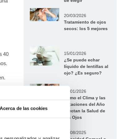
de elegir
 una
20/03/2026
Tratamiento de ojos
secos: los 5 mejores
15/01/2026
s 40
¿Se puede echar
nos.
líquido de lentillas al
ojo? ¿Es seguro?
en.
13/01/2026
Cómo el Clima y las
Estaciones del Año
Acerca de las cookies
s
son la
Afectan la Salud de
tus Ojos
 tanto
20/08/2025
s personalizados y analizar