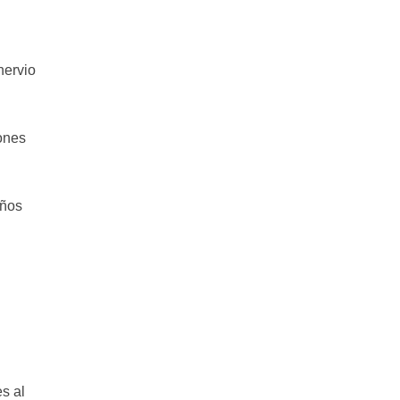
nervio
ones
años
es al