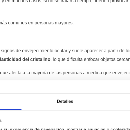
d, y en muchos casos, si no se tratan a tiempo, pueden provocar
s más comunes en personas mayores.
 signos de envejecimiento ocular y suele aparecer a partir de lo
lasticidad del cristalino
, lo que dificulta enfocar objetos cerca
 que afecta a la mayoría de las personas a medida que envejec
Detalles
ractivos
causados por el envejecimiento, las gafas y las
lentilla
 lentes de contacto multifocales que permiten corregir la visión
des de las personas mayores​
s
 su experiencia de navegación, mostrarle anuncios o contenido