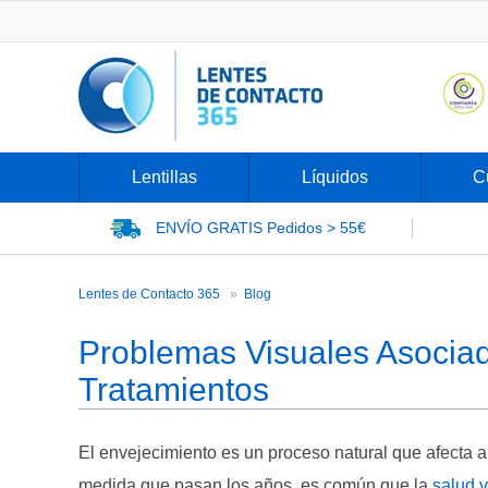
Lentillas
Líquidos
C
ENVÍO GRATIS
Pedidos > 55€
Problemas Visuales Asociados a la 
Lentes de Contacto 365
Blog
Problemas Visuales Asociad
Tratamientos
El envejecimiento es un proceso natural que afecta a
medida que pasan los años, es común que la
salud v