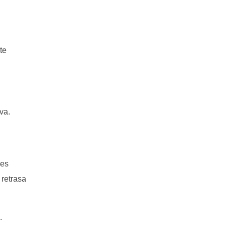
te
a​.
nes
 retrasa
.