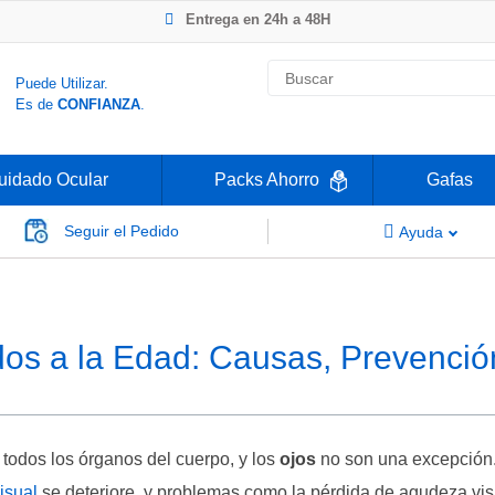
Entrega en 24h a 48H
-20% Gafas de Lectura
Ahorre -50% que en las ópticas de calle
Nº1 en Opinión de los Clientes
Puede Utilizar.
Entrega en 24h a 48H
Es de
CONFIANZA
.
uidado Ocular
Packs Ahorro
Gafas
Seguir el Pedido
Ayuda
Edad: Causas, Prevención y Tratamientos
os a la Edad: Causas, Prevenció
 todos los órganos del cuerpo, y los
ojos
no son una excepción.
isual
se deteriore, y problemas como la pérdida de agudeza vis