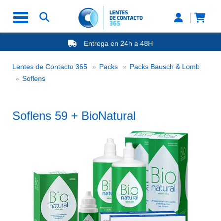
Entrega en 24h a 48H
-20% Gafas de Lectura
Ahorre -50% que en las ópticas de calle
Lentes de Contacto 365
Packs
Packs Bausch & Lomb
Nº1 en Opinión de los Clientes
Soflens 59 + BioNatural
Soflens
Soflens 59 + BioNatural