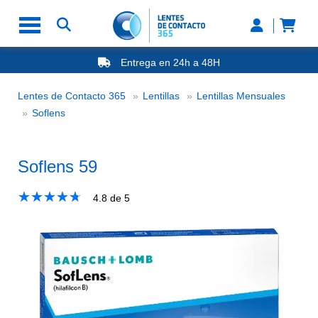
Entrega en 24h a 48H
-20% Gafas de Lectura
Ahorre -50% que en las ópticas de calle
Lentes de Contacto 365
Lentillas
Lentillas Mensuales
Nº1 en Opinión de los Clientes
Soflens 59
Soflens
Soflens 59
★
☆
★
☆
★
☆
★
☆
★
☆
4.8
de 5