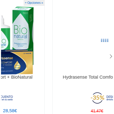
+ Opciones »
Hydrasense Total Comfort + Confort Plus
27,92€
41,47€