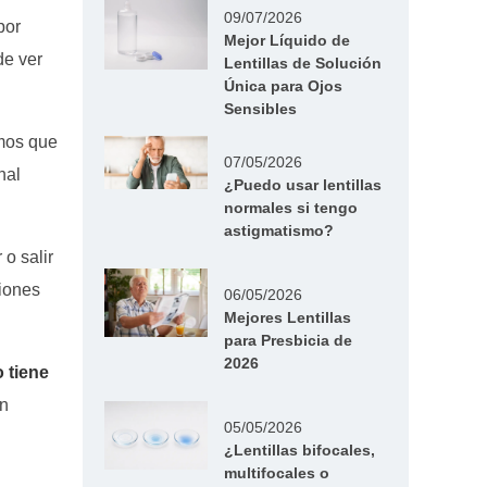
09/07/2026
por
Mejor Líquido de
de ver
Lentillas de Solución
Única para Ojos
Sensibles
mos que
07/05/2026
nal
¿Puedo usar lentillas
normales si tengo
astigmatismo?
 o salir
ciones
06/05/2026
Mejores Lentillas
para Presbicia de
2026
 tiene
in
05/05/2026
¿Lentillas bifocales,
multifocales o