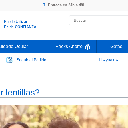
Entrega en 24h a 48H
-20% Gafas de Lectura
Ahorre -50% que en las ópticas de calle
Nº1 en Opinión de los Clientes
Puede Utilizar.
Es de
CONFIANZA
.
uidado Ocular
Packs Ahorro
Gafas
Seguir el Pedido
Ayuda
s?
lentillas?