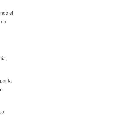
ando el
e no
día,
por la
go
so