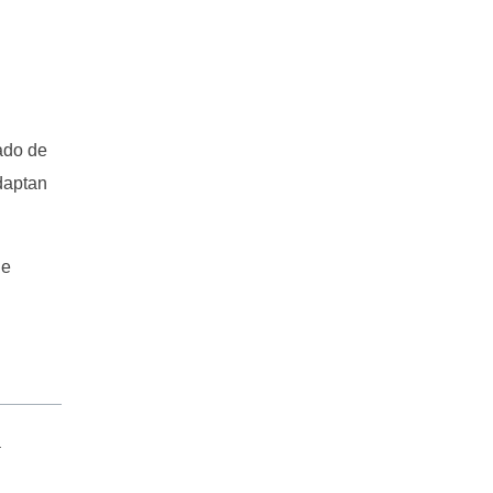
rado de
adaptan
de
a