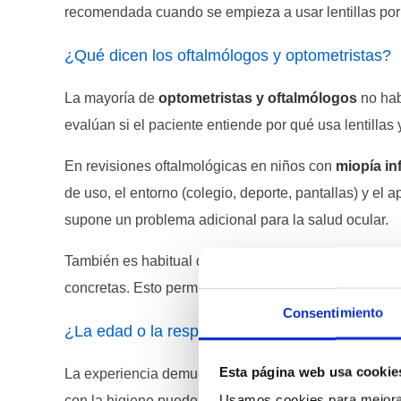
recomendada cuando se empieza a usar lentillas por
¿Qué dicen los oftalmólogos y optometristas?
La mayoría de
optometristas y oftalmólogos
no hab
evalúan si el paciente entiende por qué usa lentillas 
En revisiones oftalmológicas en niños con
miopía inf
de uso, el entorno (colegio, deporte, pantallas) y el a
supone un problema adicional para la salud ocular.
También es habitual que recomienden empezar con
concretas. Esto permite crear hábito sin una exposic
Consentimiento
¿La edad o la responsabilidad es lo más impor
Esta página web usa cookie
La experiencia demuestra que la
responsabilidad
pe
Usamos cookies para mejorar
con la higiene puede tener más problemas que un niño