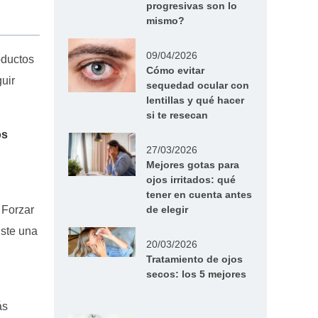
progresivas son lo
mismo?
09/04/2026
oductos
Cómo evitar
uir
sequedad ocular con
lentillas y qué hacer
si te resecan
os
27/03/2026
Mejores gotas para
ojos irritados: qué
tener en cuenta antes
de elegir
. Forzar
iste una
20/03/2026
Tratamiento de ojos
secos: los 5 mejores
ás