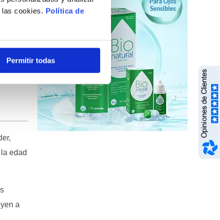
e las cookies.
Política de
endadas.
a diaria
Permitir todas
der,
 la edad
es
uyen a