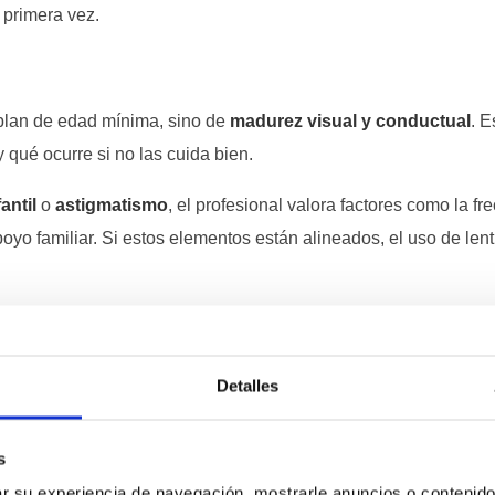
 primera vez.
lan de edad mínima, sino de
madurez visual y conductual
. E
y qué ocurre si no las cuida bien.
antil
o
astigmatismo
, el profesional valora factores como la fr
poyo familiar. Si estos elementos están alineados, el uso de lent
usos limitados
, por ejemplo solo para entrenamientos o activi
ión excesiva.
Detalles
tante?
s
sa más que la fecha de nacimiento. Un adolescente poco cons
 su experiencia de navegación, mostrarle anuncios o contenido
 que sigue las indicaciones al detalle.