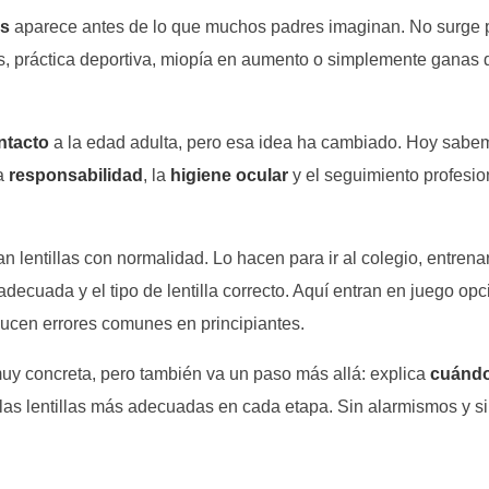
as
aparece antes de lo que muchos padres imaginan. No surge 
s, práctica deportiva, miopía en aumento o simplemente ganas 
ntacto
a la edad adulta, pero esa idea ha cambiado. Hoy sabe
La
responsabilidad
, la
higiene ocular
y el seguimiento profesio
n lentillas con normalidad. Lo hacen para ir al colegio, entrenar
decuada y el tipo de lentilla correcto. Aquí entran en juego op
educen errores comunes en principiantes.
muy concreta, pero también va un paso más allá: explica
cuándo
 las lentillas más adecuadas en cada etapa. Sin alarmismos y s