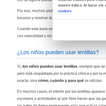
nuestro tráfico. Al hacer cli
Por eso, muchos profesionales implican a los padres 
cookies
horarios y resolver dudas reduce errores frecuentes 
Cuando esta base está bien asentada, la edad deja de s
con naturalidad y sin complicaciones innecesarias.
¿Los niños pueden usar lentillas?
Sí,
los niños pueden usar lentillas
, siempre que se
pero está respaldada por la práctica clínica y por la 
exacta, sino
cómo, cuándo y para qué
se utilizan.
En muchos casos, el interés por las lentillas aparec
escolares o actividades al aire libre hacen que las ga
las gafas de forma permanente, sino que actúan co