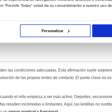
c en “Permitir Todas” usted da su consentimiento a nuestro uso d
en las primeras semanas. Supervisar la colocación, revisar los
como dormir con las lentillas o usarlas más horas de las recom
er un obstáculo real. El uso de lentillas se integra en la rutin
Personalizar
 den las condiciones adecuadas. Esta afirmación suele sorpren
evolución de las propias lentes de contacto. El punto clave no es
e cuando el niño empieza a ser más activo. Deportes, excursion
fas resulten incómodas o limitantes. Aquí, las lentillas no sustit
mo un
apoyo puntual y funcional
.