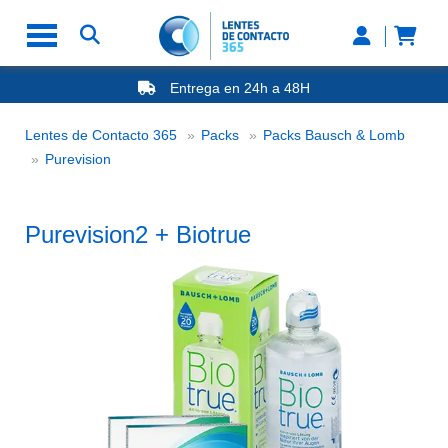
Entrega en 24h a 48H
-20% Gafas de Lectura
Ahorre -50% que en las ópticas de calle
Lentes de Contacto 365
Packs
Packs Bausch & Lomb
Nº1 en Opinión de los Clientes
Purevision2 + Biotrue
Purevision
Purevision2 + Biotrue