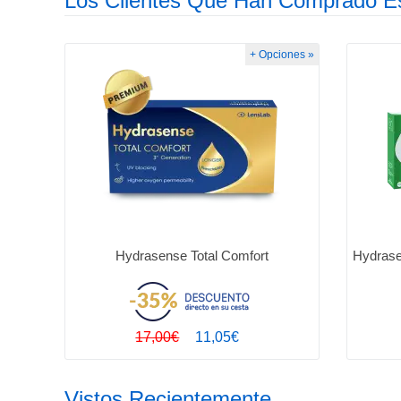
Los Clientes Que Han Comprado E
+ Opciones »
Hydrasense Total Comfort
Hydrase
17,00€
11,05€
Vistos Recientemente