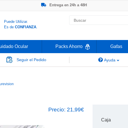
Entrega en 24h a 48H
-20% Gafas de Lectura
Ahorre -50% que en las ópticas de calle
Nº1 en Opinión de los Clientes
Puede Utilizar.
Es de
CONFIANZA
.
uidado Ocular
Packs Ahorro
Gafas
Seguir el Pedido
Ayuda
Purevision
urevision
Precio:
21,99€
Caja