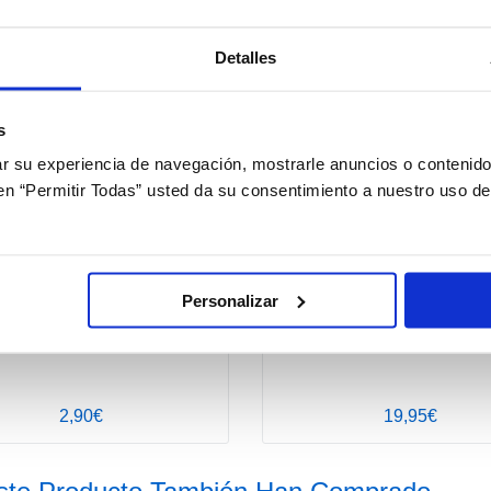
Detalles
+ Opciones »
+ 
s
 su experiencia de navegación, mostrarle anuncios o contenido
c en “Permitir Todas” usted da su consentimiento a nuestro uso d
Personalizar
nfort Plus Kit Viaje 60ml
BioNatural 360ml + Kit Viaj
2,90€
19,95€