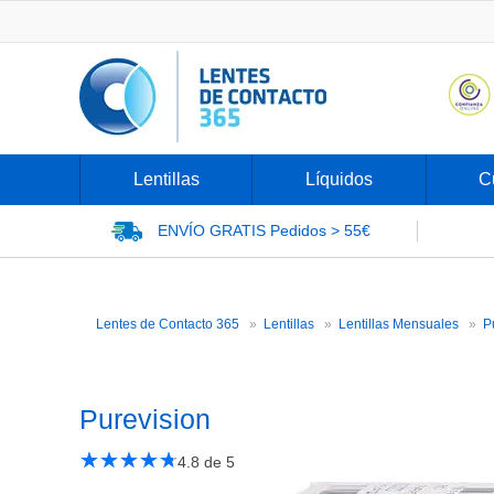
Lentillas
Líquidos
C
ENVÍO GRATIS
Pedidos > 55€
Lentes de Contacto 365
Lentillas
Lentillas Mensuales
P
Purevision
★
☆
★
☆
★
☆
★
☆
★
☆
4.8
de 5