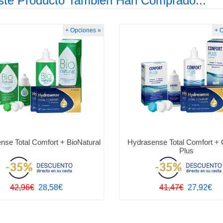
ste Producto También Han Comprado...
+ Opciones »
+ 
nse Total Comfort + BioNatural
Hydrasense Total Comfort + 
Plus
42,96€
28,58€
41,47€
27,92€