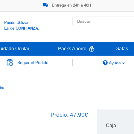
Entrega en 24h a 48H
-20% Gafas de Lectura
Ahorre -50% que en las ópticas de calle
Nº1 en Opinión de los Clientes
Puede Utilizar.
Es de
CONFIANZA
.
uidado Ocular
Packs Ahorro
Gafas
Seguir el Pedido
Ayuda
Miru 1 Month Toric
iru
Precio:
47,90€
Caja