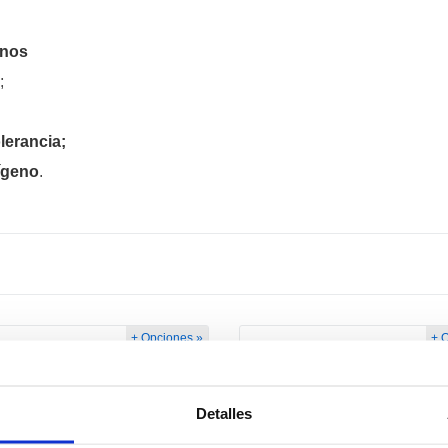
anos
;
lerancia;
ígeno
.
+ Opciones »
+ 
Detalles