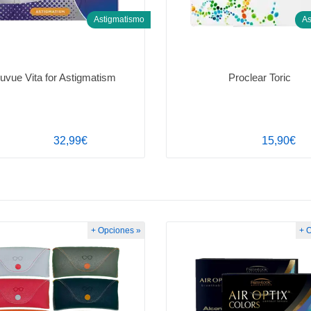
Astigmatismo
As
uvue Vita for Astigmatism
Proclear Toric
32,99€
15,90€
+ Opciones »
+ 