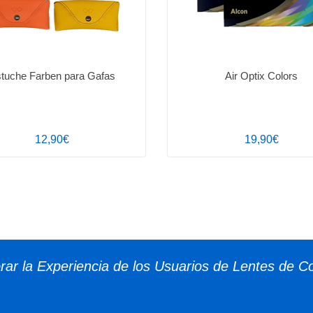
tuche Farben para Gafas
Air Optix Colors
12,90€
19,90€
ar la Experiencia de los Usuarios de Lentes de C