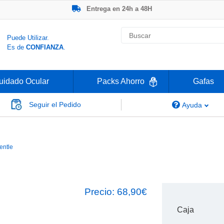
Entrega en 24h a 48H
-20% Gafas de Lectura
Ahorre -50% que en las ópticas de calle
Nº1 en Opinión de los Clientes
Puede Utilizar.
Es de
CONFIANZA
.
uidado Ocular
Packs Ahorro
Gafas
Seguir el Pedido
Ayuda
Gentle 59 Multifocal
entle
Precio:
68,90€
Caja