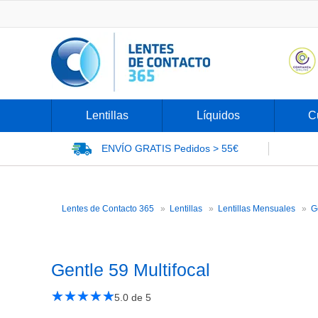
Lentillas
Líquidos
C
ENVÍO GRATIS
Pedidos > 55€
Lentes de Contacto 365
Lentillas
Lentillas Mensuales
G
Gentle 59 Multifocal
★
☆
★
☆
★
☆
★
☆
★
☆
5.0
de 5