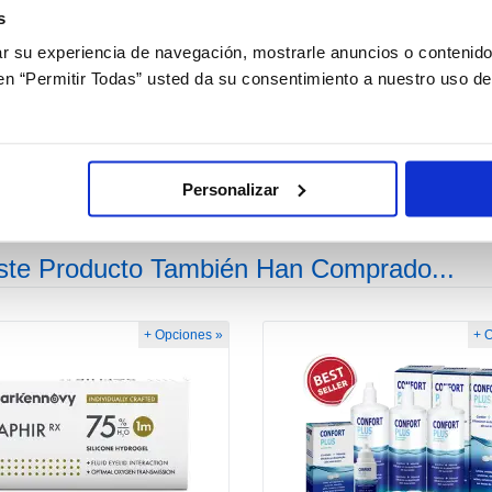
s
 su experiencia de navegación, mostrarle anuncios o contenido
c en “Permitir Todas” usted da su consentimiento a nuestro uso d
Confort Plus Kit Viaje
BioNatural
Personalizar
2,90€
19,95€
ste Producto También Han Comprado...
+ Opciones »
+ 