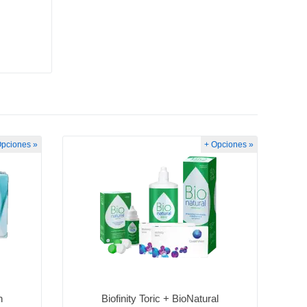
Opciones »
+ Opciones »
n
Biofinity Toric + BioNatural