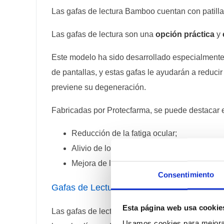
Las gafas de lectura Bamboo cuentan con patill
Las gafas de lectura son una
opción práctica
y
Este modelo ha sido desarrollado especialment
de pantallas, y estas gafas le ayudarán a reducir
previene su degeneración.
Fabricadas por Protecfarma, se puede destacar 
Reducción de la fatiga ocular;
Alivio de los dolores de cabeza;
Mejora de la calidad del sueño.
Consentimiento
Gafas de Lectura Bamboo Blue ideales pa
Esta página web usa cookie
Las gafas de lectura Bamboo Blue se encuentran d
Usamos cookies para mejorar