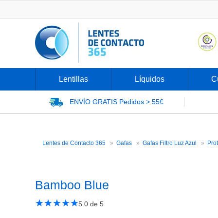
Lentillas
Líquidos
C
ENVÍO GRATIS
Pedidos > 55€
Lentes de Contacto 365
Gafas
Gafas Filtro Luz Azul
Pro
Bamboo Blue
★
☆
★
☆
★
☆
★
☆
★
☆
5.0
de 5