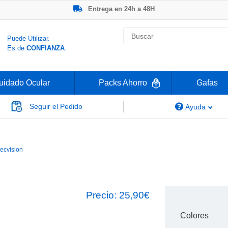
Entrega en 24h a 48H
-20% Gafas de Lectura
Ahorre -50% que en las ópticas de calle
Nº1 en Opinión de los Clientes
Puede Utilizar.
Es de
CONFIANZA
.
uidado Ocular
Packs Ahorro
Gafas
Seguir el Pedido
Ayuda
Bamboo Blue
tecvision
Precio:
25,90€
Colores