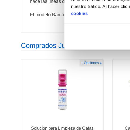
hace las líneas del rostro más bonitas y armonio
nuestro tráfico. Al hacer cli
cookies
El modelo Bamboo Blue se encuentra disponible
Comprados Juntos Habitualmente
+ Opciones »
Solución para Limpieza de Gafas
Ca