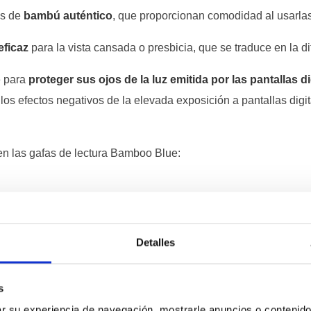
as de
bambú auténtico
, que proporcionan comodidad al usarlas
eficaz
para la vista cansada o presbicia, que se traduce en la di
e para
proteger sus ojos de la luz emitida por las pantallas di
 los efectos negativos de la elevada exposición a pantallas digit
en las gafas de lectura Bamboo Blue:
Detalles
ra Mujeres
s
isponibles en formato cat eye, el cual favorece los rostros ova
 su experiencia de navegación, mostrarle anuncios o contenido