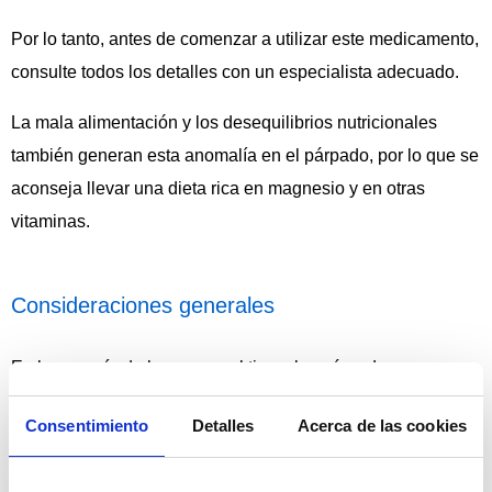
Por lo tanto, antes de comenzar a utilizar este medicamento,
consulte todos los detalles con un especialista adecuado.
La mala alimentación y los desequilibrios nutricionales
también generan esta anomalía en el párpado, por lo que se
aconseja llevar una dieta rica en magnesio y en otras
vitaminas.
Consideraciones generales
En la mayoría de los casos, el tic en los párpados
desparece solo.
Consentimiento
Detalles
Acerca de las cookies
Sin embargo, para mantener una óptima salud hay que
hacer lo necesario para que se detenga. Por ejemplo: