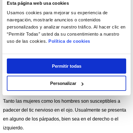
Esta página web usa cookies
Cumplir con las horas de sueño adecuadas
Usamos cookies para mejorar su experiencia de
navegación, mostrarle anuncios o contenidos
Evitar cualquier situación de estrés
personalizados y analizar nuestro tráfico. Al hacer clic en
Disminuir el consumo de alcohol y cafeína
“Permitir Todas” usted da su consentimiento a nuestro
Dejar que la vista descanse regularmente
uso de las cookies.
Política de cookies
Lubricar nuestra visión y cuidar de la alimentación
Todas son estrategias eficientes para disminuir las
Permitir todas
posibilidades de que esta anomalía se presente en el
músculo del párpado, aunque a veces aparece sin previo
Personalizar
aviso.
Tanto las mujeres como los hombres son susceptibles a
padecer del tic nervioso en el ojo. Usualmente se presenta
en alguno de los párpados, bien sea en el derecho o el
izquierdo.