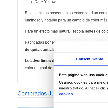
Dare-Yellow
Estas lentillas poseen en su extremidad un contor
luminoso y notable para un cambio de color más 
Para un efecto más natural, escoja lentes de colo
Fabricadas por el laboratorio
Eyemed Technolog
de quitar, antialérgicas y de duración prolon
Consentimiento
Le advertimos de que los colores
exhibidos e
color original de su iris.
Esta página web usa cookie
Usamos cookies para mejorar
nuestro tráfico. Al hacer cli
Comprados Juntos Habitualmente
cookies