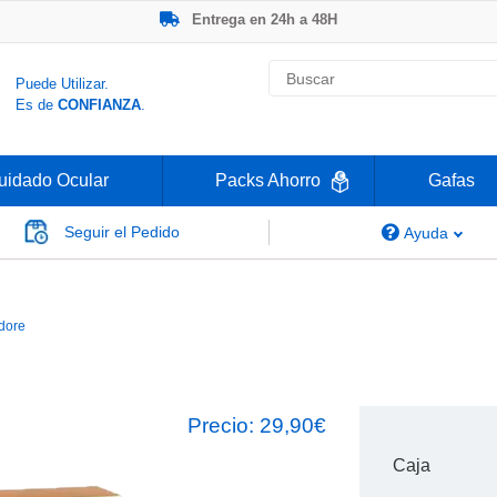
Entrega en 24h a 48H
-20% Gafas de Lectura
Ahorre -50% que en las ópticas de calle
Nº1 en Opinión de los Clientes
Puede Utilizar.
Es de
CONFIANZA
.
uidado Ocular
Packs Ahorro
Gafas
Seguir el Pedido
Ayuda
Adore Dare
dore
Precio:
29,90€
Caja