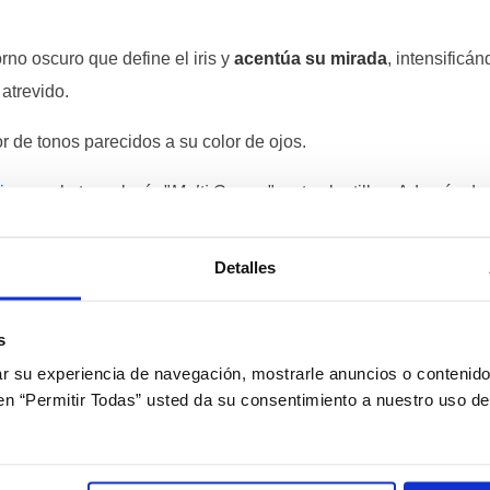
no oscuro que define el iris y
acentúa su mirada
, intensificá
atrevido.
r de tonos parecidos a su color de ojos.
ies
con la tecnología "
Multi Curves
", estas lentillas. Además de
gada
.
Detalles
n catálogo
pueden no ser reales.
El resultado final dependerá d
s
 su experiencia de navegación, mostrarle anuncios o contenido
c en “Permitir Todas” usted da su consentimiento a nuestro uso d