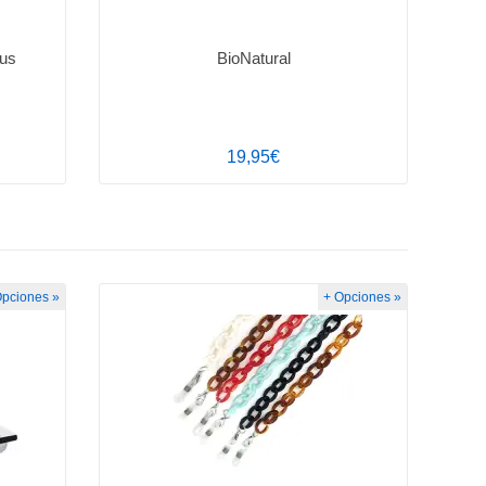
lus
BioNatural
19,95€
Opciones »
+ Opciones »