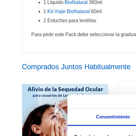
1 Líquido
BioNatural
360ml
1
Kit Viaje BioNatural
60ml
2 Estuches para lentillas
Para pedir este Pack debe seleccionar la graduac
Comprados Juntos Habitualmente
Consentimiento