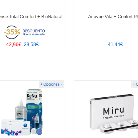
nse Total Comfort + BioNatural
Acuvue Vita + Confort P
42,96€
28,58€
41,44€
+ Opciones »
+ 