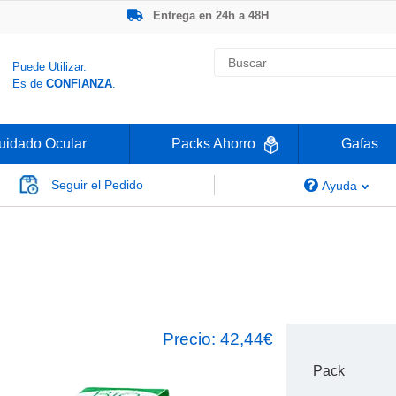
Entrega en 24h a 48H
-20% Gafas de Lectura
Ahorre -50% que en las ópticas de calle
Nº1 en Opinión de los Clientes
Puede Utilizar.
Es de
CONFIANZA
.
uidado Ocular
Packs Ahorro
Gafas
Seguir el Pedido
Ayuda
uvue Vita + BioNatural
Precio:
42,44€
Pack