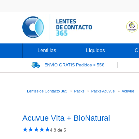
Lentillas
Líquidos
C
ENVÍO GRATIS
Pedidos > 55€
Ac
Lentes de Contacto 365
Packs
Packs Acuvue
Acuvue
Acuvue Vita + BioNatural
★
☆
★
☆
★
☆
★
☆
★
☆
4.8
de 5