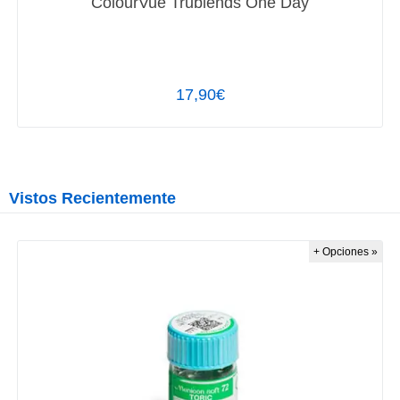
ColourVue Trublends One Day
17,90€
Vistos Recientemente
+ Opciones »