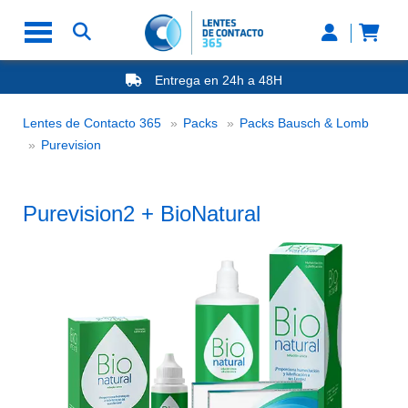
Entrega en 24h a 48H
-20% Gafas de Lectura
Ahorre -50% que en las ópticas de calle
Lentes de Contacto 365
Packs
Packs Bausch & Lomb
Nº1 en Opinión de los Clientes
Purevision2 + BioNatural
Purevision
Purevision2 + BioNatural