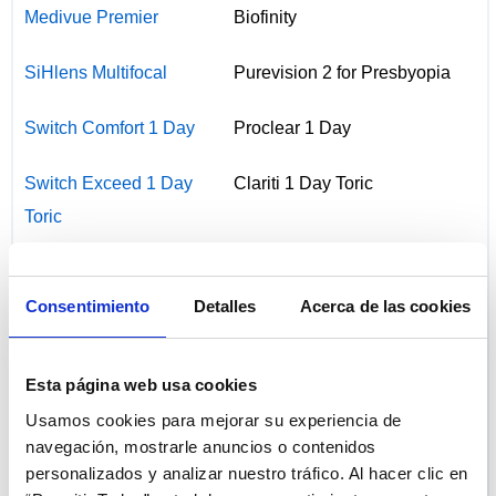
Medivue Premier
Biofinity
SiHlens Multifocal
Purevision 2 for Presbyopia
Switch Comfort 1 Day
Proclear 1 Day
Switch Exceed 1 Day
Clariti 1 Day Toric
Toric
Switch Joy 1 Day Toric
Clariti 1 Day Toric
Consentimiento
Detalles
Acerca de las cookies
Switch Kinetic
Biofinity Energys
Switch Premier
Biofinity Multifocal
Esta página web usa cookies
Multifocal
Usamos cookies para mejorar su experiencia de
navegación, mostrarle anuncios o contenidos
Switch Premier
Biofinity
personalizados y analizar nuestro tráfico. Al hacer clic en