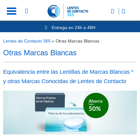
Entrega en 24h a 48H
-20% Gafas de Lectura
Ahorre -50% que en las ópticas de calle
Lentes de Contacto 365
»
Otras Marcas Blancas
Nº1 en Opinión de los Clientes
Otras Marcas Blancas
Equivalencia entre las Lentillas de Marcas Blancas *
y otras Marcas Conocidas de Lentes de Contacto