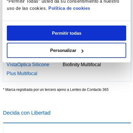
“Permitir Todas” usted da su consentimiento a nuestro
Silicone
uso de las cookies.
Política de cookies
Switch Premier
Biofinity Toric
Silicone Toric
Permitir todas
VistaOptica Silicone
Biofinity
Plus
Personalizar
VistaOptica Silicone
Biofinity Multifocal
Plus Multifocal
* Marca registrada por un tercero ajeno a Lentes de Contacto 365
Decida con Libertad