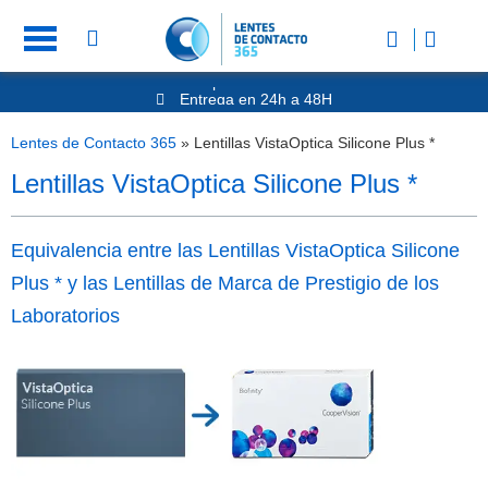
Nº1 en Opinión de los Clientes
Entrega en 24h a 48H
-20% Gafas de Lectura
Ahorre -50% que en las ópticas de calle
Lentes de Contacto 365
»
Lentillas VistaOptica Silicone Plus *
Nº1 en Opinión de los Clientes
Lentillas VistaOptica Silicone Plus *
Equivalencia entre las Lentillas VistaOptica Silicone
Plus * y las Lentillas de Marca de Prestigio de los
Laboratorios