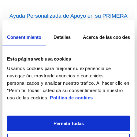
Ayuda Personalizada de Apoyo en su PRIMERA
COMPRA
¡Compre por primera vez con nosotros de forma fácil!
Consentimiento
Detalles
Acerca de las cookies
Esta página web usa cookies
Usamos cookies para mejorar su experiencia de
navegación, mostrarle anuncios o contenidos
personalizados y analizar nuestro tráfico. Al hacer clic en
“Permitir Todas” usted da su consentimiento a nuestro
uso de las cookies.
Política de cookies
¡Resuelva todas sus dudas!
Llámenos
ahora
y disponga, sin ningún coste para
Permitir todas
usted, de Ayuda Personalizada de Apoyo a la