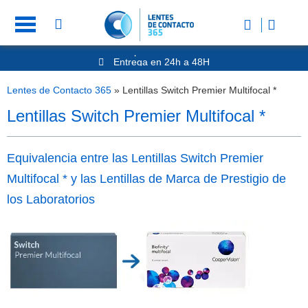
Entrega en 24h a 48H
-20% Gafas de Lectura
Ahorre -50% que en las ópticas de calle
Lentes de Contacto 365
»
Lentillas Switch Premier Multifocal *
Nº1 en Opinión de los Clientes
Lentillas Switch Premier Multifocal *
Equivalencia entre las Lentillas Switch Premier
Multifocal * y las Lentillas de Marca de Prestigio de
los Laboratorios