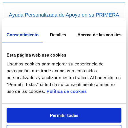
Ayuda Personalizada de Apoyo en su PRIMERA
COMPRA
¡Compre por primera vez con nosotros de forma fácil!
Consentimiento
Detalles
Acerca de las cookies
Esta página web usa cookies
Usamos cookies para mejorar su experiencia de
navegación, mostrarle anuncios o contenidos
personalizados y analizar nuestro tráfico. Al hacer clic en
“Permitir Todas” usted da su consentimiento a nuestro
uso de las cookies.
Política de cookies
¡Resuelva todas sus dudas!
Llámenos
ahora
y disponga, sin ningún coste para
Permitir todas
usted, de Ayuda Personalizada de Apoyo a la