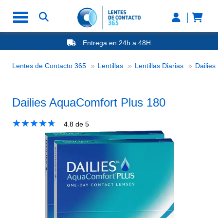
Entrega en 24h a 48H
-20% Gafas de Lectura
Ahorre -50% que en las ópticas de calle
Lentes de Contacto 365
Lentillas
Lentillas Diarias
Dailies
Nº1 en Opinión de los Clientes
Dailies AquaComfort Plus 180
★
☆
★
☆
★
☆
★
☆
★
☆
4.8
de 5