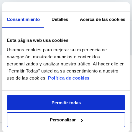
GUÍA DE ADAPTACIÓN
Consentimiento
Detalles
Acerca de las cookies
OPINIONES DEL PRODUCTO
Esta página web usa cookies
CONSEJOS Y CUIDADOS
Usamos cookies para mejorar su experiencia de
navegación, mostrarle anuncios o contenidos
personalizados y analizar nuestro tráfico. Al hacer clic en
“Permitir Todas” usted da su consentimiento a nuestro
Contenido verificado por la especialista:
uso de las cookies.
Política de cookies
Sara Ribeiro, Optometrista
Número de cédula profesional:
1234
Fecha de la última revisión:
07/08/2026
Permitir todas
Comprados juntos habitualmente
Personalizar