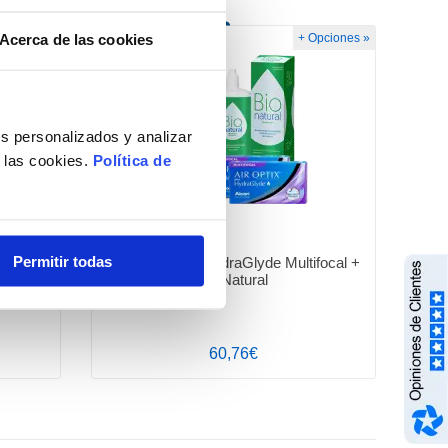
Acerca de las cookies
Opciones »
+ Opciones »
s personalizados y analizar
e las cookies.
Política de
Permitir todas
Air Optix Plus HydraGlyde Multifocal +
BioNatural
60,76€