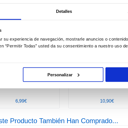
Detalles
+ Opciones »
+ 
s
 su experiencia de navegación, mostrarle anuncios o contenido
c en “Permitir Todas” usted da su consentimiento a nuestro uso d
Personalizar
i-Free PureMoist Kit Viaje
Biotrue Toallitas
6,99€
10,90€
ste Producto También Han Comprado...