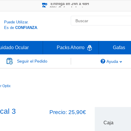
-20% Gafas de Lectura
Ahorre -50% que en las ópticas de calle
Nº1 en Opinión de los Clientes
Entrega en 24h a 48H
Puede Utilizar.
Es de
CONFIANZA
.
uidado Ocular
Packs Ahorro
Gafas
Seguir el Pedido
Ayuda
Air Optix Plus HydraGlyde Multifocal
ir Optix
cal 3
Precio:
25,90€
Caja