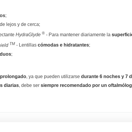
cos
;
de lejos y de cerca;
®
ectante
HydraGlyde
- Para mantener diariamente la
superfici
TM
ield
- Lentillas
cómodas e hidratantes
;
iduos
;
 prolongado
, ya que pueden utilizarse
durante 6 noches y 7 d
s diarias
, debe ser
siempre recomendado por un oftalmólo