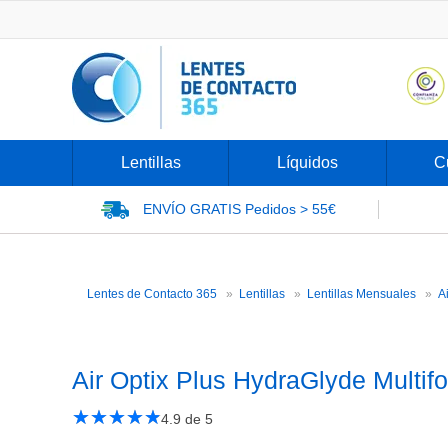
Lentillas
Líquidos
C
ENVÍO GRATIS
Pedidos > 55€
Lentes de Contacto 365
Lentillas
Lentillas Mensuales
A
Air Optix Plus HydraGlyde Multifo
★
☆
★
☆
★
☆
★
☆
★
☆
4.9
de 5