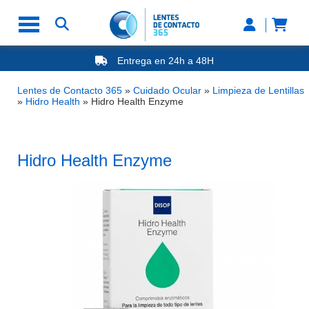
Entrega en 24h a 48H
-20% Gafas de Lectura
Ahorre -50% que en las ópticas de calle
Lentes de Contacto 365
»
Cuidado Ocular
»
Limpieza de Lentillas
Nº1 en Opinión de los Clientes
»
Hidro Health
»
Hidro Health Enzyme
Hidro Health Enzyme