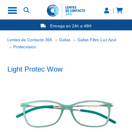
Entrega en 24h a 48H
-20% Gafas de Lectura
Ahorre -50% que en las ópticas de calle
Lentes de Contacto 365
Gafas
Gafas Filtro Luz Azul
Nº1 en Opinión de los Clientes
Light Protec Wow
Protecvision
Light Protec Wow