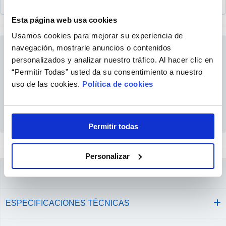
Esta página web usa cookies
Usamos cookies para mejorar su experiencia de
navegación, mostrarle anuncios o contenidos
personalizados y analizar nuestro tráfico. Al hacer clic en
¿Tiene dudas sobre su Prescripción?
“Permitir Todas” usted da su consentimiento a nuestro
No es necesario que tenga a mano la Receta
uso de las cookies.
Política de cookies
para comprar...
Permitir todas
Personalizar
DESCRIPCIÓN
ESPECIFICACIONES TÉCNICAS