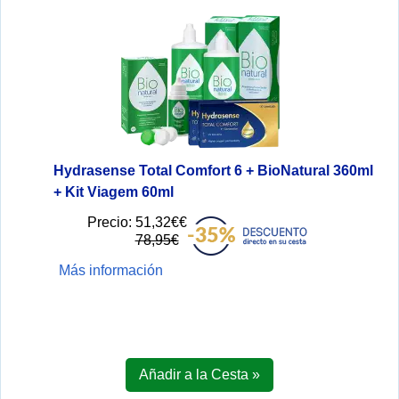
Hydrasense Total Comfort 6 + BioNatural 360ml
+ Kit Viagem 60ml
Precio:
51,32€€
78,95€
Más información
Añadir a la Cesta »