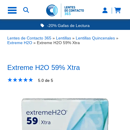
-20% Gafas de Lectura
Ahorre -50% que en las ópticas de calle
Nº1 en Opinión de los Clientes
Lentes de Contacto 365
»
Lentillas
»
Lentillas Quincenales
»
Entrega en 24h a 48H
Extreme H2O
»
Extreme H2O 59% Xtra
Extreme H2O 59% Xtra
★
☆
★
☆
★
☆
★
☆
★
☆
5.0
de 5