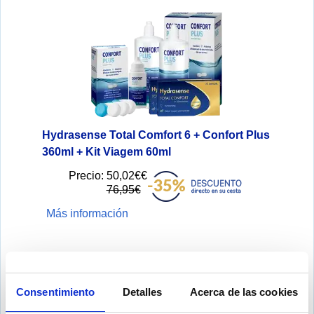
Hydrasense Total Comfort 6 + Confort Plus
360ml + Kit Viagem 60ml
Precio:
50,02€€
76,95€
Más información
Consentimiento
Detalles
Acerca de las cookies
Añadir a la Cesta »