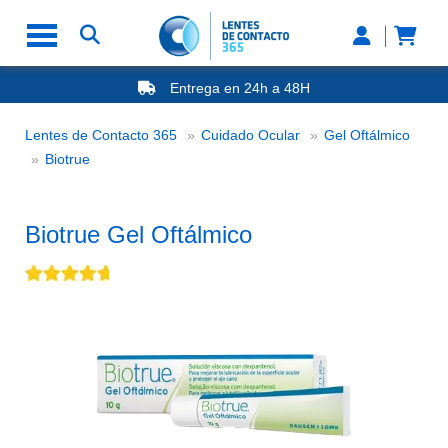
Entrega en 24h a 48H
-20% Gafas de Lectura
Ahorre -50% que en las ópticas de calle
Nº1 en Opinión de los Clientes
Lentes de Contacto 365
Cuidado Ocular
Gel Oftálmico
Entrega en 24h a 48H
Biotrue Gel Oftálmico
Biotrue
Biotrue Gel Oftálmico