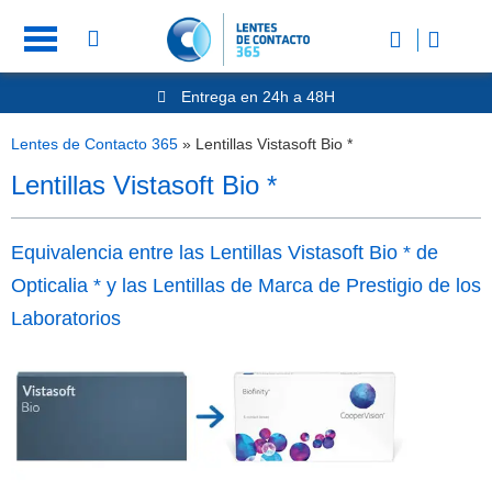
Entrega en 24h a 48H
-20% Gafas de Lectura
Ahorre -50% que en las ópticas de calle
Lentes de Contacto 365
»
Lentillas Vistasoft Bio *
Nº1 en Opinión de los Clientes
Lentillas Vistasoft Bio *
Equivalencia entre las Lentillas Vistasoft Bio * de
Opticalia * y las Lentillas de Marca de Prestigio de los
Laboratorios