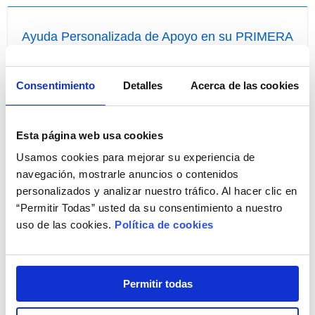
Ayuda Personalizada de Apoyo en su PRIMERA
COMPRA
¡Compre por primera vez con nosotros de forma fácil!
Consentimiento
Detalles
Acerca de las cookies
Esta página web usa cookies
Usamos cookies para mejorar su experiencia de
navegación, mostrarle anuncios o contenidos
personalizados y analizar nuestro tráfico. Al hacer clic en
“Permitir Todas” usted da su consentimiento a nuestro
uso de las cookies.
Política de cookies
¡Resuelva todas sus dudas!
Llámenos
ahora
y disponga, sin ningún coste para
Permitir todas
usted, de Ayuda Personalizada de Apoyo a la