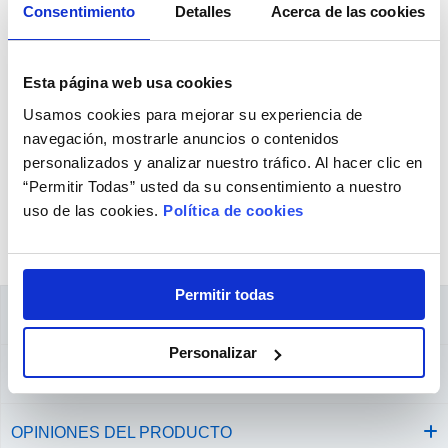
Consentimiento
Detalles
Acerca de las cookies
libertad, confort y protección ocular sin
complicaciones.
Esta página web usa cookies
En Lentes de Contacto 365 hemos lanzado una
Usamos cookies para mejorar su experiencia de
promoción especial en una selección de productos
navegación, mostrarle anuncios o contenidos
personalizados y analizar nuestro tráfico. Al hacer clic en
CooperVision, disponible durante un periodo limitado.
“Permitir Todas” usted da su consentimiento a nuestro
Aprovecha esta oportunidad para comprar tus lentes
uso de las cookies.
Política de cookies
de contacto CooperVision a precios excepcionales.
Permitir todas
ESPECIFICACIONES TÉCNICAS
Personalizar
GUÍA DE ADAPTACIÓN
OPINIONES DEL PRODUCTO