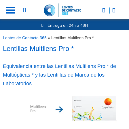
Entrega en 24h a 48H
-20% Gafas de Lectura
Ahorre -50% que en las ópticas de calle
Lentes de Contacto 365
»
Lentillas Multilens Pro *
Nº1 en Opinión de los Clientes
Lentillas Multilens Pro *
Equivalencia entre las Lentillas Multilens Pro * de
Multiópticas * y las Lentillas de Marca de los
Laboratorios