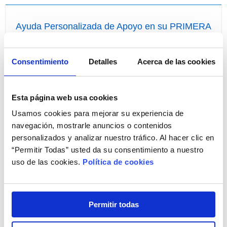
Ayuda Personalizada de Apoyo en su PRIMERA
COMPRA
¡Compre por primera vez con nosotros de forma fácil!
Consentimiento
Detalles
Acerca de las cookies
Esta página web usa cookies
Usamos cookies para mejorar su experiencia de
navegación, mostrarle anuncios o contenidos
personalizados y analizar nuestro tráfico. Al hacer clic en
“Permitir Todas” usted da su consentimiento a nuestro
uso de las cookies.
Política de cookies
¡Resuelva todas sus dudas!
Llámenos
ahora
y disponga, sin ningún coste para
Permitir todas
usted, de Ayuda Personalizada de Apoyo a la