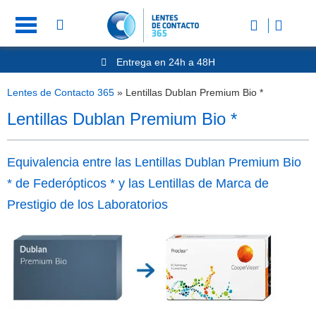
Entrega en 24h a 48H
-20% Gafas de Lectura
Ahorre -50% que en las ópticas de calle
Lentes de Contacto 365
»
Lentillas Dublan Premium Bio *
Nº1 en Opinión de los Clientes
Lentillas Dublan Premium Bio *
Equivalencia entre las Lentillas Dublan Premium Bio
* de Federópticos * y las Lentillas de Marca de
Prestigio de los Laboratorios