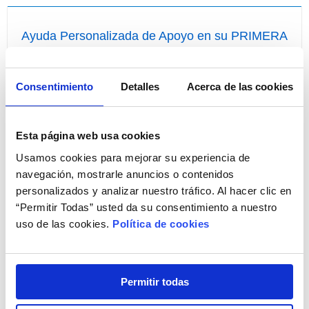
Ayuda Personalizada de Apoyo en su PRIMERA
COMPRA
¡Compre por primera vez con nosotros de forma fácil!
Consentimiento
Detalles
Acerca de las cookies
Esta página web usa cookies
Usamos cookies para mejorar su experiencia de
navegación, mostrarle anuncios o contenidos
personalizados y analizar nuestro tráfico. Al hacer clic en
“Permitir Todas” usted da su consentimiento a nuestro
uso de las cookies.
Política de cookies
¡Resuelva todas sus dudas!
Llámenos
ahora
y disponga, sin ningún coste para
Permitir todas
usted, de Ayuda Personalizada de Apoyo a la