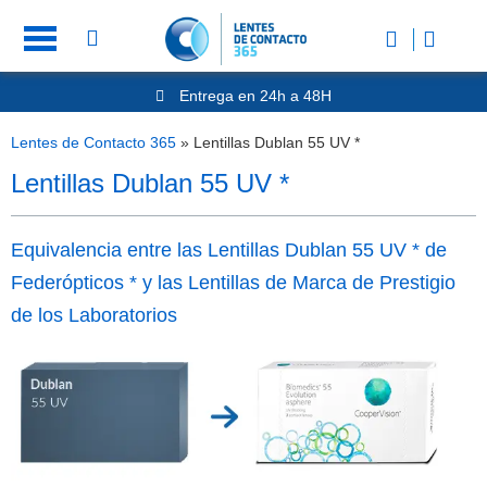
Entrega en 24h a 48H
-20% Gafas de Lectura
Ahorre -50% que en las ópticas de calle
Lentes de Contacto 365
»
Lentillas Dublan 55 UV *
Nº1 en Opinión de los Clientes
Lentillas Dublan 55 UV *
Equivalencia entre las Lentillas Dublan 55 UV * de
Federópticos * y las Lentillas de Marca de Prestigio
de los Laboratorios